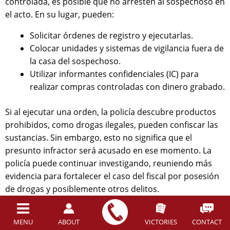
controlada, es posible que no arresten al sospechoso en
el acto. En su lugar, pueden:
Solicitar órdenes de registro y ejecutarlas.
Colocar unidades y sistemas de vigilancia fuera de
la casa del sospechoso.
Utilizar informantes confidenciales (IC) para
realizar compras controladas con dinero grabado.
Si al ejecutar una orden, la policía descubre productos
prohibidos, como drogas ilegales, pueden confiscar las
sustancias. Sin embargo, esto no significa que el
presunto infractor será acusado en ese momento. La
policía puede continuar investigando, reuniendo más
evidencia para fortalecer el caso del fiscal por posesión
de drogas y posiblemente otros delitos.
Un abogado de defensa criminal cerca de usted en la
Firma de Abogados Joslyn Law examinará
MENU
ABOUT
VICTORIES
CONTACT