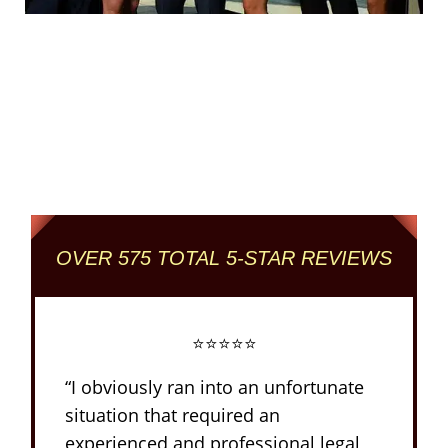
Columbus' Highest
Reviewed + Rated
Criminal and DUI Defense Firm
OVER 575 TOTAL 5-STAR REVIEWS
⭐⭐⭐⭐⭐
“I obviously ran into an unfortunate
situation that required an
experienced and professional legal