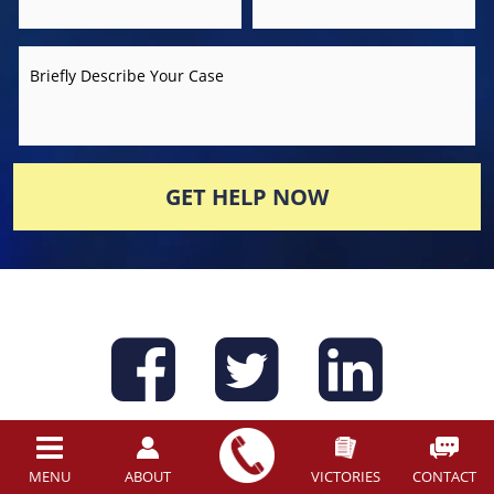
Briefly Describe Your Case
GET HELP NOW
Find us on
Find us 
Find 
(614) 444-1900
(phone)
MENU
ABOUT
VICTORIES
CONTACT