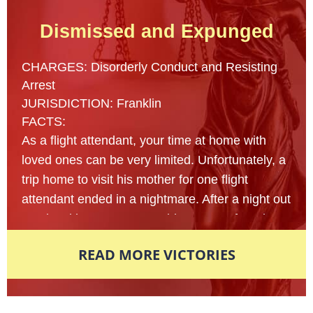
Dismissed and Expunged
CHARGES: Disorderly Conduct and Resisting
Arrest
JURISDICTION: Franklin
FACTS:
As a flight attendant, your time at home with
loved ones can be very limited. Unfortunately, a
trip home to visit his mother for one flight
attendant ended in a nightmare. After a night out
at a local bar, a 23- year old man was found
lying on the sidewalk of an unfamiliar street
READ MORE VICTORIES
nearly passed out from intoxication. Multiple
reports were made to the local police
department in fear that this man’s life was in