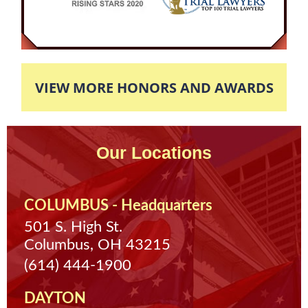
The Prosecutor agreed that if the Defendant
completed eight hours of community service,
then the case would be completely expunged.
The client finished his eight hours of required
VIEW MORE HONORS AND AWARDS
community service so his case was completely
dismissed and expunged off of his record.
Our Locations
COLUMBUS - Headquarters
501 S. High St.
Columbus, OH 43215
(614) 444-1900
DAYTON